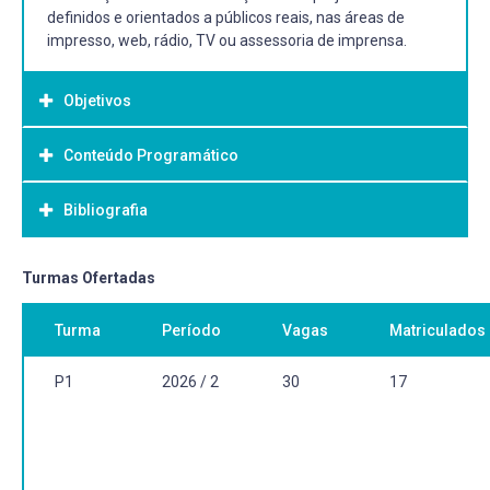
definidos e orientados a públicos reais, nas áreas de
impresso, web, rádio, TV ou assessoria de imprensa.
Objetivos
Conteúdo Programático
Objetivo Geral:
Desenvolver habilidades práticas na área do jornalismo.
Bibliografia
Atividades eminentemente práticas no campo de
atuação profissional em jornalismo.
Bibliografia Básica:
Turmas Ofertadas
Específica para cada tipo de prática.
Turma
Período
Vagas
Matriculados
Bibliografia Complementar:
P1
2026 / 2
30
17
Específica para cada tipo de prática.