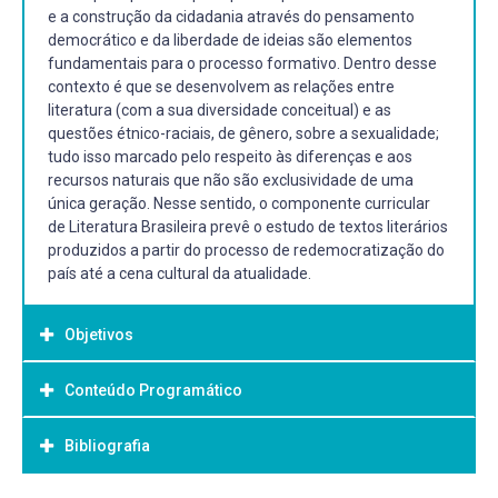
e a construção da cidadania através do pensamento
democrático e da liberdade de ideias são elementos
fundamentais para o processo formativo. Dentro desse
contexto é que se desenvolvem as relações entre
literatura (com a sua diversidade conceitual) e as
questões étnico-raciais, de gênero, sobre a sexualidade;
tudo isso marcado pelo respeito às diferenças e aos
recursos naturais que não são exclusividade de uma
única geração. Nesse sentido, o componente curricular
de Literatura Brasileira prevê o estudo de textos literários
produzidos a partir do processo de redemocratização do
país até a cena cultural da atualidade.
Objetivos
Conteúdo Programático
Objetivo Geral:
Propiciar ao aluno a leitura e discussão de textos
Bibliografia
a. Poéticas e contextos culturais pós-ditadura
literários, produzidos a partir do processo de
95
redemocratização do país até a cena cultural da