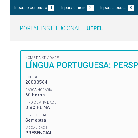
Ir para o conteúdo
1
Ir para o menu
2
Ir para a busca
3
PORTAL INSTITUCIONAL
UFPEL
NOME DA ATIVIDADE
LÍNGUA PORTUGUESA: PERSPE
CÓDIGO
20000564
CARGA HORÁRIA
60 horas
TIPO DE ATIVIDADE
DISCIPLINA
PERIODICIDADE
Semestral
MODALIDADE
PRESENCIAL