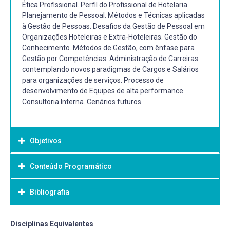
Ética Profissional. Perfil do Profissional de Hotelaria.
Planejamento de Pessoal. Métodos e Técnicas aplicadas
à Gestão de Pessoas. Desafios da Gestão de Pessoal em
Organizações Hoteleiras e Extra-Hoteleiras. Gestão do
Conhecimento. Métodos de Gestão, com ênfase para
Gestão por Competências. Administração de Carreiras
contemplando novos paradigmas de Cargos e Salários
para organizações de serviços. Processo de
desenvolvimento de Equipes de alta performance.
Consultoria Interna. Cenários futuros.
Objetivos
Conteúdo Programático
Objetivo Geral:
Refletir sobre a importância que o ser humano tem no
Bibliografia
1 Histórico da gestão de pessoal no brasil - conceitos
contexto das organizações de serviços, dando-lhes
2 Postura e ética profissional - perfil do profissional
condições de planejar com foco nos objetivos
2.1 Desafios da gestão de pessoal em organizações
organizacionais, identificar talentos em potencial, bem
Bibliografia Básica:
Disciplinas Equivalentes
hoteleiras e extra-hoteleiras.