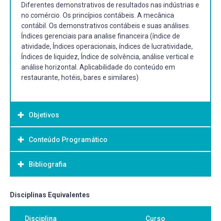
Diferentes demonstrativos de resultados nas indústrias e
no comércio. Os princípios contábeis. A mecânica
contábil. Os demonstrativos contábeis e suas análises.
Índices gerenciais para analise financeira (índice de
atividade, Índices operacionais, índices de lucratividade,
Índices de liquidez, Índice de solvência, análise vertical e
análise horizontal. Aplicabilidade do conteúdo em
restaurante, hotéis, bares e similares)
Objetivos
Conteúdo Programático
Objetivo Geral:
Levar o aluno o conhecimento de informações básicas
Bibliografia
1. Noções preliminares sobre contabilidade
sobre os conceitos da contabilidade hoteleira sua
2. Plano de Contas
funcionalidade, aplicabilidade e importância no processo
3. Relatórios contábeis
administrativo, gerencial e decisorial, e simulando-o como
Bibliografia Básica:
Disciplinas Equivalentes
4. Balancete/apuração do resultado
usuário da contabilidade e auxiliando-o na interpretação
5. Balanço patrimonial
BRUNI, Adriano Leal. A administração de custos, preços e
dos relatórios e planos contábeis utilizados como
Disciplina
Curso
6. Demonstração do Resultado do Exercício
lucros: com aplicações na HP12C e Excel . 4. ed. São Paulo: