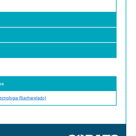
nte. Específicos: - Adquirir os conhecimentos acerca das
izados para a caracterização molecular; - Integrar os
entes infecciosos.
so
ecnologia (Bacharelado)