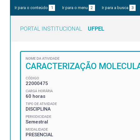
Ir para o conteúdo
1
Ir para o menu
2
Ir para a busca
3
PORTAL INSTITUCIONAL
UFPEL
NOME DA ATIVIDADE
CARACTERIZAÇÃO MOLECULA
CÓDIGO
22000475
CARGA HORÁRIA
60 horas
TIPO DE ATIVIDADE
DISCIPLINA
PERIODICIDADE
Semestral
MODALIDADE
PRESENCIAL