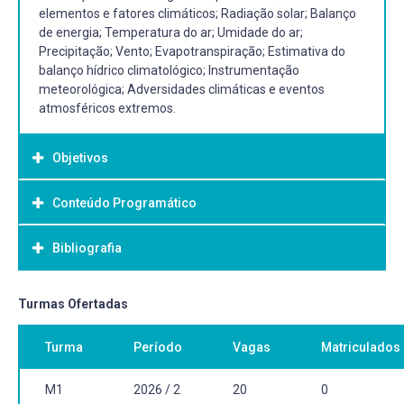
elementos e fatores climáticos; Radiação solar; Balanço
de energia; Temperatura do ar; Umidade do ar;
Precipitação; Vento; Evapotranspiração; Estimativa do
balanço hídrico climatológico; Instrumentação
meteorológica; Adversidades climáticas e eventos
atmosféricos extremos.
Objetivos
Conteúdo Programático
Objetivo Geral:
Desenvolver um conhecimento integrado do tempo e do
Bibliografia
clima, dos fatores e elementos climáticos de importância
para o ciclo hidrológico, compreendendo o funcionamento
dos equipamentos e a quantificação de dados. Além de
Bibliografia Básica:
Turmas Ofertadas
conhecer a influência das adversidades climáticas nos
BARRY, R. G.; CHORLEY, R. J. Atmosfera, tempo e clima. 9.
recursos hídricos.
Turma
Período
Vagas
Matriculados
ed. Porto Alegre: Bookman, 2013. xvi, 512 p.
CAVALCANTI, I. F. A; FERREIRA, N. J.; SILVA, M. G. A. J.;
DIAS, M. A. F. S. Tempo e clima no Brasil. São Paulo:
M1
2026 / 2
20
0