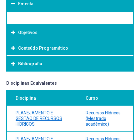
Ementa
Objetivos
Conteúdo Programático
Objetivo Geral:
Bibliografia
Bibliografia Básica:
Disciplinas Equivalentes
Disciplina
Curso
PLANEJAMENTO E
Recursos Hídricos
GESTÃO DE RECURSOS
(Mestrado
HÍDRICOS
acadêmico)
PLANEJAMENTO E
Recursos Hídricos