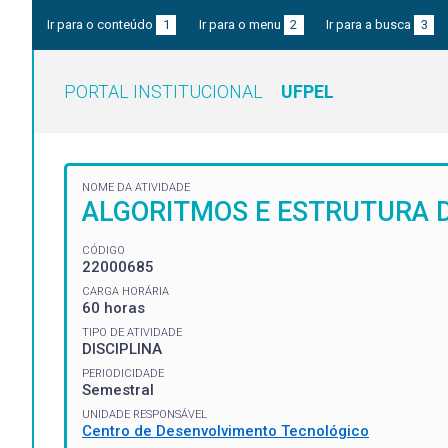
Ir para o conteúdo
1
Ir para o menu
2
Ir para a busca
3
PORTAL INSTITUCIONAL
UFPEL
NOME DA ATIVIDADE
ALGORITMOS E ESTRUTURA 
CÓDIGO
22000685
CARGA HORÁRIA
60 horas
TIPO DE ATIVIDADE
DISCIPLINA
PERIODICIDADE
Semestral
UNIDADE RESPONSÁVEL
Centro de Desenvolvimento Tecnológico