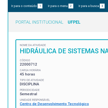
Ir para o conteúdo
1
Ir para o menu
2
Ir para a busca
3
PORTAL INSTITUCIONAL
UFPEL
NOME DA ATIVIDADE
HIDRÁULICA DE SISTEMAS NAT
CÓDIGO
22000712
CARGA HORÁRIA
45 horas
TIPO DE ATIVIDADE
DISCIPLINA
PERIODICIDADE
Semestral
UNIDADE RESPONSÁVEL
Centro de Desenvolvimento Tecnológico