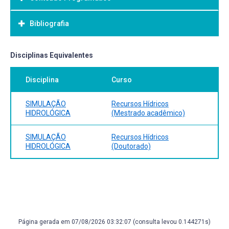
Objetivo Geral:
Bibliografia
Bibliografia Básica:
Disciplinas Equivalentes
Disciplina
Curso
SIMULAÇÃO
Recursos Hídricos
HIDROLÓGICA
(Mestrado acadêmico)
SIMULAÇÃO
Recursos Hídricos
HIDROLÓGICA
(Doutorado)
Página gerada em 07/08/2026 03:32:07 (consulta levou 0.144271s)