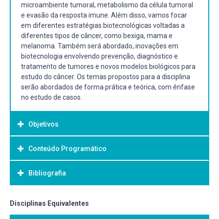
microambiente tumoral, metabolismo da célula tumoral
e evasão da resposta imune. Além disso, vamos focar
em diferentes estratégias biotecnológicas voltadas a
diferentes tipos de câncer, como bexiga, mama e
melanoma. Também será abordado, inovações em
biotecnologia envolvendo prevenção, diagnóstico e
tratamento de tumores e novos modelos biológicos para
estudo do câncer. Os temas propostos para a disciplina
serão abordados de forma prática e teórica, com ênfase
no estudo de casos.
Objetivos
Conteúdo Programático
Objetivo Geral:
xx
Bibliografia
Aula Teóricas
Parte 1: Biologia do Câncer
Bibliografia Básica:
Disciplinas Equivalentes
1) Conceitos básicos em Oncologia Celular e Molecular
ALBERTS, Bruce. Biologia molecular da célula. 5. ed. -.