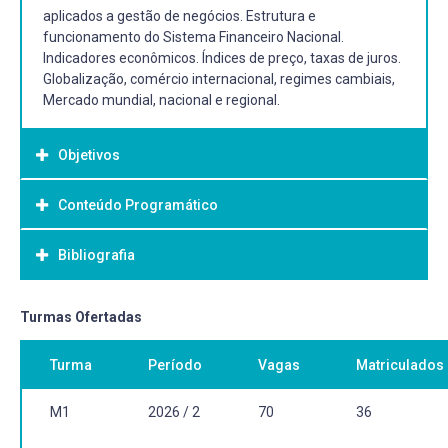
aplicados a gestão de negócios. Estrutura e
funcionamento do Sistema Financeiro Nacional.
Indicadores econômicos. Índices de preço, taxas de juros.
Globalização, comércio internacional, regimes cambiais,
Mercado mundial, nacional e regional.
Objetivos
Conteúdo Programático
Objetivo Geral:
Capacitar aos alunos à construção e análise da
Bibliografia
operacionalização e funcionamento do mercado mundial,
nacional e regional, aplicados a gestão de negócios.
Bibliografia Básica:
Turmas Ofertadas
GIAMBIAGI, Fabio. Finanças públicas teoria e prática no
Turma
Período
Vagas
Matriculados
Brasil. 5. Rio de Janeiro GEN Atlas 2015 1 recurso online
ISBN 9788595154773.
GREMAUD, Amaury Patrick; VASCONCELLOS, Marco
M1
2026 / 2
70
36
Antônio Sandoval de; TONETO JÚNIOR, Rudinei. Economia