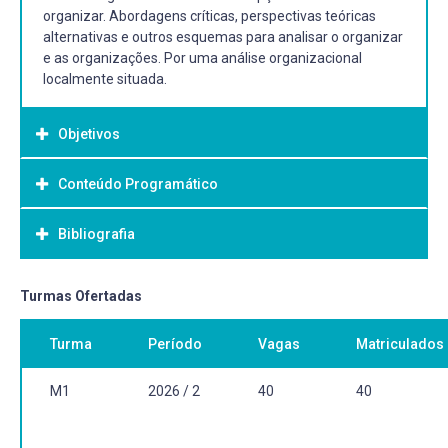
organizar. Abordagens críticas, perspectivas teóricas
alternativas e outros esquemas para analisar o organizar
e as organizações. Por uma análise organizacional
localmente situada.
Objetivos
Conteúdo Programático
Objetivo Geral:
Desenvolver o universo conceitual e a capacidade de
Bibliografia
analisar o organizar e as organizações a partir das mais
variadas perspectivas.
Bibliografia Básica:
Turmas Ofertadas
CLEGG, Stewart; HARDY, Cynthia; NORD, Walter R (Org.).
Turma
Período
Vagas
Matriculados
Handbook de estudos organizacionais. São Paulo: Atlas,
2014. v. 1.
DIAS, Reinaldo. Cultura organizacional construção,
M1
2026 / 2
40
40
consolidação e mudança. São Paulo Atlas 2013 1 recurso
online ISBN 9788522484485.