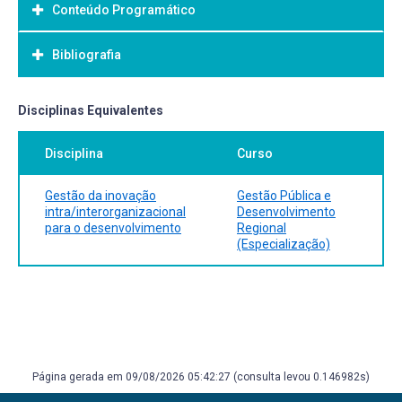
Conteúdo Programático
Objetivo Geral:
Bibliografia
Bibliografia Básica:
Disciplinas Equivalentes
Disciplina
Curso
Gestão da inovação
Gestão Pública e
intra/interorganizacional
Desenvolvimento
para o desenvolvimento
Regional
(Especialização)
Página gerada em 09/08/2026 05:42:27 (consulta levou 0.146982s)