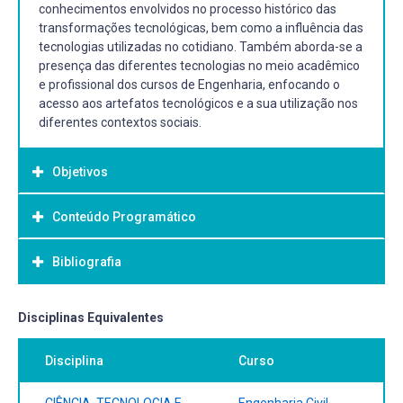
conhecimentos envolvidos no processo histórico das
transformações tecnológicas, bem como a influência das
tecnologias utilizadas no cotidiano. Também aborda-se a
presença das diferentes tecnologias no meio acadêmico
e profissional dos cursos de Engenharia, enfocando o
acesso aos artefatos tecnológicos e a sua utilização nos
diferentes contextos sociais.
Objetivos
Conteúdo Programático
Objetivo Geral:
Compreender os conceitos de Ciência e Tecnologia, bem
Bibliografia
Conceito de Tecnologia.
como a sua relação com as transformações sociais.
Relação Desenvolvimento Tecnológico e
Desenvolvimento Social.
Bibliografia Básica:
Disciplinas Equivalentes
Sociedade em Rede.
Tecnologia da Informação e da Comunicação.
CASTELLS, Manuel. A sociedade em rede. 11. ed. São
Disciplina
Curso
Paulo: Paz e Terra, 2008.
FONSECA, Antonio Angelo Martins da; O`NEILL, Maria
Mônica. A Revolução Tecnológica e Informacional e o
CIÊNCIA, TECNOLOGIA E
Engenharia Civil