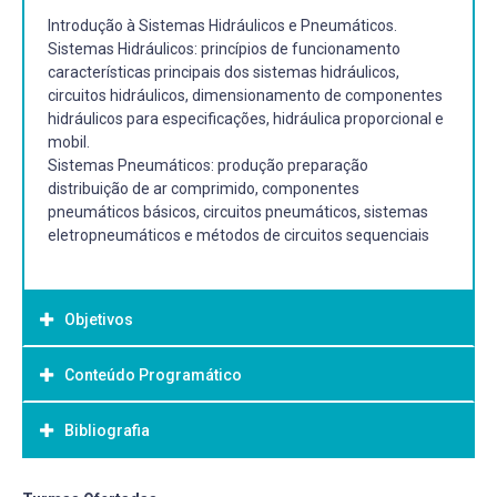
Introdução à Sistemas Hidráulicos e Pneumáticos.
Sistemas Hidráulicos: princípios de funcionamento
características principais dos sistemas hidráulicos,
circuitos hidráulicos, dimensionamento de componentes
hidráulicos para especificações, hidráulica proporcional e
mobil.
Sistemas Pneumáticos: produção preparação
distribuição de ar comprimido, componentes
pneumáticos básicos, circuitos pneumáticos, sistemas
eletropneumáticos e métodos de circuitos sequenciais
Objetivos
Conteúdo Programático
Objetivo Geral:
OBJETIVO
Bibliografia
Habilitar os alunos para conhecer, caracterizar e
selecionar os principais componentes de sistemas
hidráulicos e pneumáticos, assim como relacionar as
Bibliografia Básica: