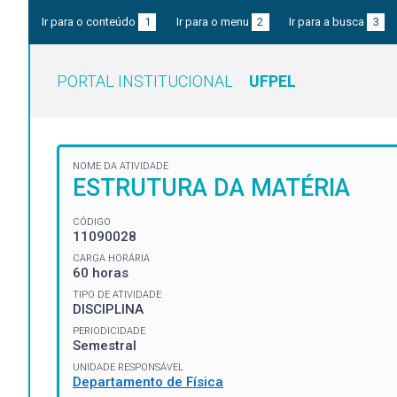
Ir para o conteúdo
1
Ir para o menu
2
Ir para a busca
3
PORTAL INSTITUCIONAL
UFPEL
NOME DA ATIVIDADE
ESTRUTURA DA MATÉRIA
CÓDIGO
11090028
CARGA HORÁRIA
60 horas
TIPO DE ATIVIDADE
DISCIPLINA
PERIODICIDADE
Semestral
UNIDADE RESPONSÁVEL
Departamento de Física