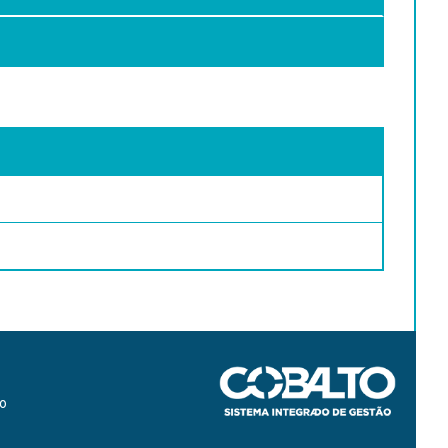
scópicos.
94. 928 p. ISBN 8570013094.
ISBN 9788535236453
25454.
ica).
o, 19--. 164 p.
ão