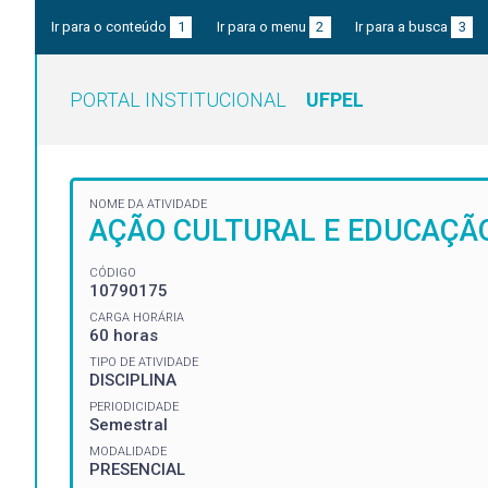
Ir para o conteúdo
1
Ir para o menu
2
Ir para a busca
3
PORTAL INSTITUCIONAL
UFPEL
NOME DA ATIVIDADE
AÇÃO CULTURAL E EDUCAÇÃO
CÓDIGO
10790175
CARGA HORÁRIA
60 horas
TIPO DE ATIVIDADE
DISCIPLINA
PERIODICIDADE
Semestral
MODALIDADE
PRESENCIAL