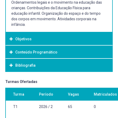
Ordenamentos legais e o movimento na educação das
crianças. Contribuições da Educação Física para
educação infantil. Organização do espaço e do tempo
dos corpos em movimento. Atividades corporais na
infância.
Objetivos
Conteúdo Programático
Objetivo Geral:
Compreender a importância do corpo e do movimento na
Bibliografia
educação infantil. Analisar as contribuições dos estudos
de gênero e étnico-raciais para o ensino da Educação
Física na Educação Infantil. Contextualizar as
Bibliografia Básica:
Turmas Ofertadas
contribuições da Educação Física para educação infantil.
ANDRADE FILHO, Nelson Figueiredo de. Ensino da
Planejar e desenvolver atividades corporais com as
Turma
Período
Vagas
Matriculados
Educação Física na educação infantil. Vitória: Universidade
crianças pequenas.
Federal do Espírito Santo, 2011.
FREIRE, João Batista. Educação de corpo inteiro: São
T1
2026 / 2
65
0
Paulo: Scipione, 1989.
NISTA-PICCOLO, Vilma; MOREIRA, Wagner. Corpo em