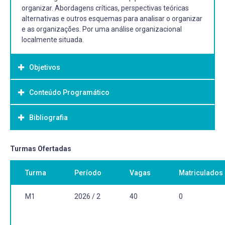
organizar. Abordagens críticas, perspectivas teóricas
alternativas e outros esquemas para analisar o organizar
e as organizações. Por uma análise organizacional
localmente situada.
Objetivos
Conteúdo Programático
Objetivo Geral:
Desenvolver o universo conceitual e a capacidade de
Bibliografia
analisar o organizar e as organizações a partir das mais
variadas perspectivas.
Bibliografia Básica:
Turmas Ofertadas
CLEGG, Stewart; HARDY, Cynthia; NORD, Walter R (Org.).
Turma
Período
Vagas
Matriculados
Handbook de estudos organizacionais. São Paulo: Atlas,
2014. v. 1.
DIAS, Reinaldo. Cultura organizacional construção,
M1
2026 / 2
40
0
consolidação e mudança. São Paulo Atlas 2013 1 recurso
online ISBN 9788522484485.