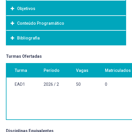
Objetivos
Conteúdo Programático
Objetivo Geral:
Proporcionar o estudo dos fundamentos da ética.
Bibliografia
Analisar os princípios da bioética nos diversos casos.
Bibliografia Básica:
Turmas Ofertadas
CORTINA, A. ÈTICA.
Turma
Período
Vagas
Matriculados
EAD1
2026 / 2
50
0
Disciplinas Equivalentes