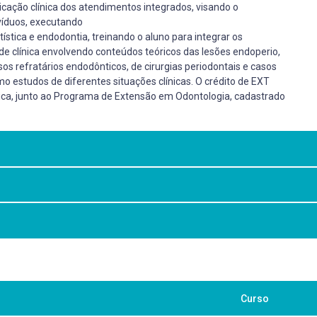
cação clínica dos atendimentos integrados, visando o
víduos, executando
stica e endodontia, treinando o aluno para integrar os
 clínica envolvendo conteúdos teóricos das lesões endoperio,
os refratários endodônticos, de cirurgias periodontais e casos
o estudos de diferentes situações clínicas. O crédito de EXT
ógica, junto ao Programa de Extensão em Odontologia, cadastrado
íficos necessários para restabelecer e manter a saúde do paciente.
os;
mentos técnico-científico e comportamental, necessários para
S
e implantologia oral. Rio de Janeiro: Guanabara Koogan, 2010 ou 2015 ou 
Curso
 Koogan, 2024. 1 recurso online. ISBN 9788527740050. 2. SILVA, A.F.; LUN
 conhecimento técnico-científico e habilidade para restabelecer e
 tratamento e proservação
rso online ISBN 9788527728782. 3. ANDREASEN, J.O.; ANDREASEN, F. M. 