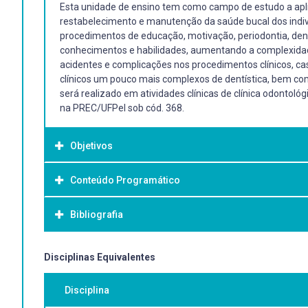
Esta unidade de ensino tem como campo de estudo a apli
restabelecimento e manutenção da saúde bucal dos indi
procedimentos de educação, motivação, periodontia, dentí
conhecimentos e habilidades, aumentando a complexidade
acidentes e complicações nos procedimentos clínicos, cas
clínicos um pouco mais complexos de dentística, bem com
será realizado em atividades clínicas de clínica odontol
na PREC/UFPel sob cód. 368.
Objetivos
Conteúdo Programático
Objetivo Geral:
Facilitar a aprendizagem dos procedimentos técnico-cient
Bibliografia
INTRODUÇÃO À UNIDADE CLÍNICA ODONTOLÓGICA II
Conhecer as intervenções periodontais mais complexas;
Organograma da disciplina
Opções de tratamento
Objetivos específicos: Realizar procedimentos endodôntic
Bibliografia Básica:
Disciplinas Equivalentes
Modificadores do tratamento
Permitir ao aluno o desenvolvimento prático dos conheci
TRAUMATISMOS DENTÁRIOS EM DENTES PERMANENTE
1. LINDHE, J.; LANG, N.P. Tratado de periodontia clínica 
restabelecer a saúde bucal do paciente.
Disciplina
Epidemiologia e etiologia na dentição permanente
clínica e implantologia oral. 7. Rio de Janeiro: Guanabara
Permitir a formação de um profissional clínico geral, com
Classificação dos traumatismos dentários – Diagnóstico,
execução. Rio de Janeiro: Santos, 2016. ou 2016 1 recu