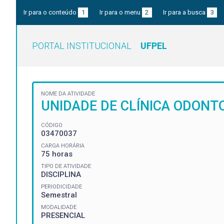
Ir para o conteúdo
1
Ir para o menu
2
Ir para a busca
3
PORTAL INSTITUCIONAL
UFPEL
NOME DA ATIVIDADE
UNIDADE DE CLÍNICA ODONTO
CÓDIGO
03470037
CARGA HORÁRIA
75 horas
TIPO DE ATIVIDADE
DISCIPLINA
PERIODICIDADE
Semestral
MODALIDADE
PRESENCIAL