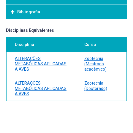
Bibliografia
Bibliografia Básica:
Disciplinas Equivalentes
Disciplina
Curso
ALTERAÇÕES
Zootecnia
METABÓLICAS APLICADAS
(Mestrado
A AVES
acadêmico)
ALTERAÇÕES
Zootecnia
METABÓLICAS APLICADAS
(Doutorado)
A AVES