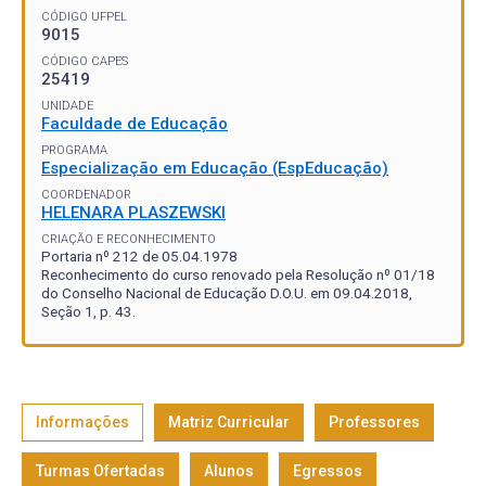
CÓDIGO UFPEL
9015
CÓDIGO CAPES
25419
UNIDADE
Faculdade de Educação
PROGRAMA
Especialização em Educação (EspEducação)
COORDENADOR
HELENARA PLASZEWSKI
CRIAÇÃO E RECONHECIMENTO
Portaria nº 212 de 05.04.1978
Reconhecimento do curso renovado pela Resolução nº 01/18
do Conselho Nacional de Educação D.O.U. em 09.04.2018,
Seção 1, p. 43.
Informações
Matriz Curricular
Professores
Turmas Ofertadas
Alunos
Egressos