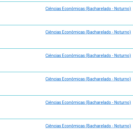
/11342. Acesso em: 24 fev. 2024.
Ciências Econômicas (Bacharelado - Noturno)
parte: sobre as críticas”. Revista de Economia Contemporânea, n.2, Jul-D
/11342. Acesso em: 24 fev. 2024.
dagem moderna. 7ª ed. São Paulo: Cengage Learning, 2023.
Ciências Econômicas (Bacharelado - Noturno)
Ciências Econômicas (Bacharelado - Noturno)
Ciências Econômicas (Bacharelado - Noturno)
Ciências Econômicas (Bacharelado - Noturno)
Ciências Econômicas (Bacharelado - Noturno)