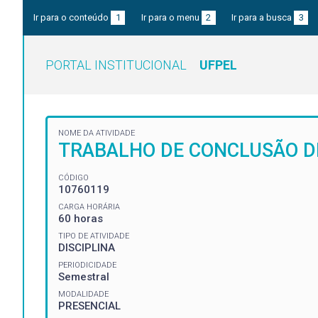
Ir para o conteúdo
1
Ir para o menu
2
Ir para a busca
3
PORTAL INSTITUCIONAL
UFPEL
NOME DA ATIVIDADE
TRABALHO DE CONCLUSÃO DE
CÓDIGO
10760119
CARGA HORÁRIA
60 horas
TIPO DE ATIVIDADE
DISCIPLINA
PERIODICIDADE
Semestral
MODALIDADE
PRESENCIAL