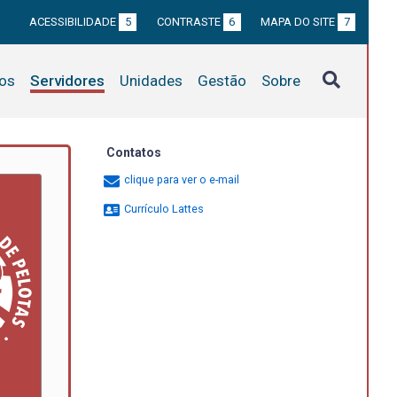
ACESSIBILIDADE
5
CONTRASTE
6
MAPA DO SITE
7
tos
Servidores
Unidades
Gestão
Sobre
Contatos
clique para ver o e-mail
Currículo Lattes