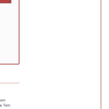
o em
da. Tem