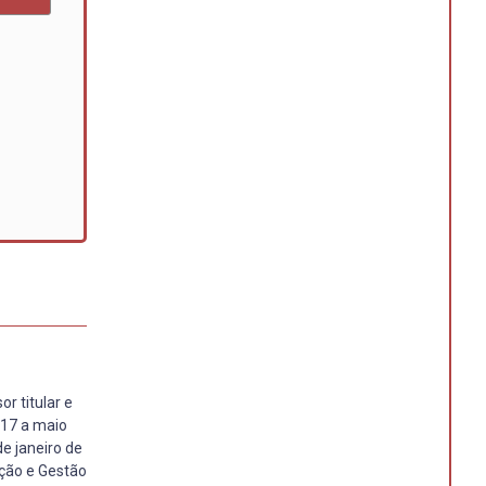
r titular e
017 a maio
e janeiro de
ução e Gestão