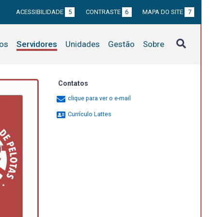
ACESSIBILIDADE
5
CONTRASTE
6
MAPA DO SITE
7
tos
Servidores
Unidades
Gestão
Sobre
Contatos
clique para ver o e-mail
Currículo Lattes