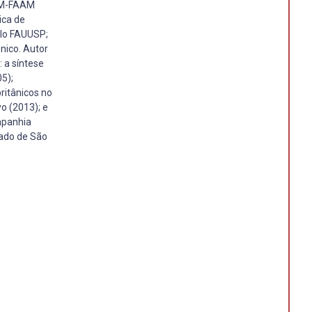
IAM-FAAM
ica de
ulo FAUUSP;
nico. Autor
 a síntese
5);
ritânicos no
o (2013); e
mpanhia
tado de São