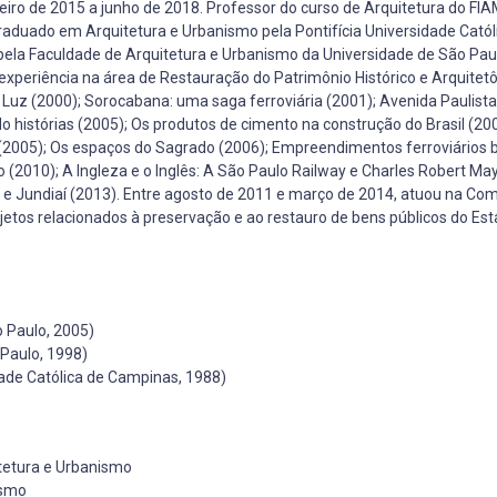
eiro de 2015 a junho de 2018. Professor do curso de Arquitetura do F
Graduado em Arquitetura e Urbanismo pela Pontifícia Universidade Catól
ela Faculdade de Arquitetura e Urbanismo da Universidade de São Pa
periência na área de Restauração do Patrimônio Histórico e Arquitetô
 Luz (2000); Sorocabana: uma saga ferroviária (2001); Avenida Paulista:
o histórias (2005); Os produtos de cimento na construção do Brasil (200
 (2005); Os espaços do Sagrado (2006); Empreendimentos ferroviários b
 (2010); A Ingleza e o Inglês: A São Paulo Railway e Charles Robert May
 e Jundiaí (2013). Entre agosto de 2011 e março de 2014, atuou na Co
jetos relacionados à preservação e ao restauro de bens públicos do Es
 Paulo, 2005)
Paulo, 1998)
ade Católica de Campinas, 1988)
tetura e Urbanismo
ismo