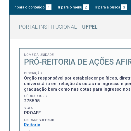
Ir para o conteúdo
1
Ir para o menu
2
Ir para a busca
3
PORTAL INSTITUCIONAL
UFPEL
NOME DA UNIDADE
PRÓ-REITORIA DE AÇÕES AFI
DESCRIÇÃO
Órgão responsável por estabelecer políticas, dire
universitária em relação às cotas no ingresso e p
graduação bem como nas cotas para ingresso nos 
CÓDIGO SIORG
275598
SIGLA
PROAFE
UNIDADE SUPERIOR
Reitoria