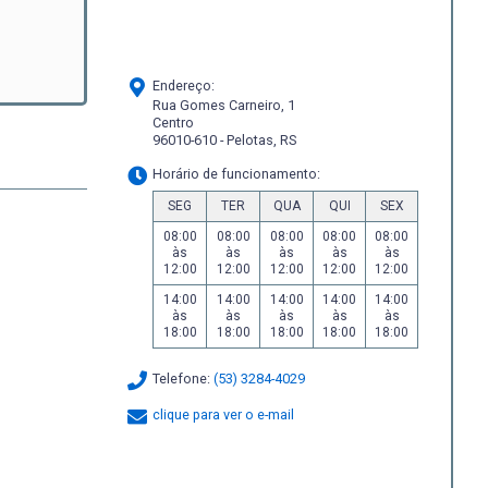
Endereço:
Rua Gomes Carneiro, 1
Centro
96010-610 - Pelotas, RS
Horário de funcionamento:
SEG
TER
QUA
QUI
SEX
08:00
08:00
08:00
08:00
08:00
às
às
às
às
às
12:00
12:00
12:00
12:00
12:00
14:00
14:00
14:00
14:00
14:00
às
às
às
às
às
18:00
18:00
18:00
18:00
18:00
Telefone:
(53) 3284-4029
clique para ver o e-mail