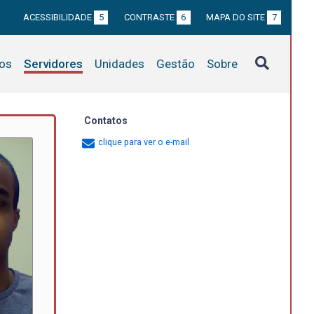
ACESSIBILIDADE
5
CONTRASTE
6
MAPA DO SITE
7
tos
Servidores
Unidades
Gestão
Sobre
Contatos
clique para ver o e-mail