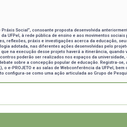
e Práxis Social”, consoante proposta desenvolvida anteriorment
 UFPel, à rede pública de ensino e aos movimentos sociais p
es, reflexões, práxis e investigações acerca da educação, seu
gia adotada, nas diferentes ações desenvolvidas pelo projeto
 que na execução desse projeto haverá a itinerância, quando v
ncontros poderão ser realizados nos espaços da universidade,
 debate sobre a concepção popular de educação. Registra-se,
A), o e-PROJETO e as salas de Webconferência da UFPel, bem 
to configura-se como uma ação articulada ao Grupo de Pesquisa