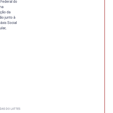
 Federal do
 na
ação da
ão junto à
áxis Social
lar,
DAS DO LATTES