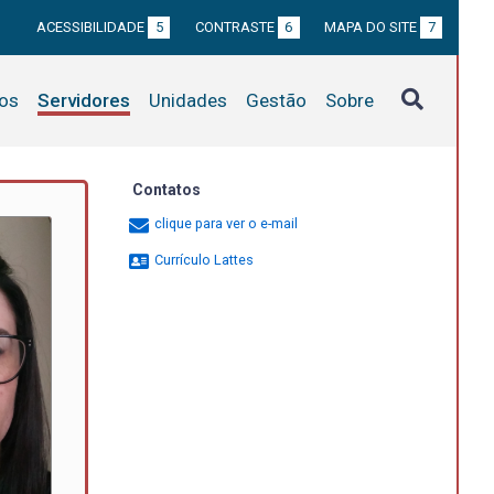
ACESSIBILIDADE
5
CONTRASTE
6
MAPA DO SITE
7
tos
Servidores
Unidades
Gestão
Sobre
Contatos
clique para ver o e-mail
Currículo Lattes