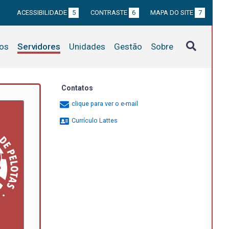
ACESSIBILIDADE
5
CONTRASTE
6
MAPA DO SITE
7
tos
Servidores
Unidades
Gestão
Sobre
Contatos
clique para ver o e-mail
Currículo Lattes