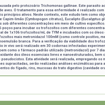
causada pelo protozoário Trichomonas gallinae. Este parasito
e aves. O tratamento para essa enfermidade é realizado com o
 princípios ativos. Neste contexto, este estudo tem como objeti
 de Capim-limão (Cymbopogon citratus), Eucalipto (Eucalyptus 
 sob diferentes concentrações em meio de cultivo específico. 
 96 poços para incubar os trofozoítos com diferentes concent
l de 1x106 trofozoítos/mL de TYM e incubados com os óleos e
rofozoítos mais metronidazol 100mM (como controle positivo, me
noemulsão branca. Para a verificação da viabilidade dos trofoz
aio in vivo será realizado em 30 codornas infectadas experim
 bem como o fármaco padrão utilizado (metronidazol) por 7 dia
ioxidante dos óleos essenciais livres e nanoestruturados, bem 
s e pseudocistos. Esta atividade será realizada, empregando o
es supracitadas, serão realizadas análises enzimáticas para av
entos do fígado, rins, mucosas do trato digestivo (cavidade or