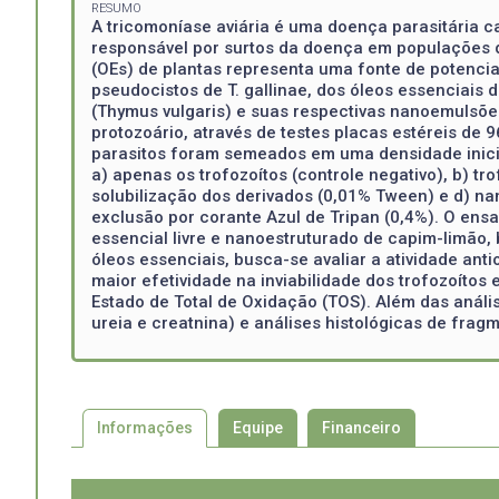
RESUMO
A tricomoníase aviária é uma doença parasitária 
responsável por surtos da doença em populações d
(OEs) de plantas representa uma fonte de potenciais
pseudocistos de T. gallinae, dos óleos essenciais
(Thymus vulgaris) e suas respectivas nanoemulsões
protozoário, através de testes placas estéreis de
parasitos foram semeados em uma densidade inicia
a) apenas os trofozoítos (controle negativo), b) t
solubilização dos derivados (0,01% Tween) e d) na
exclusão por corante Azul de Tripan (0,4%). O ens
essencial livre e nanoestruturado de capim-limão,
óleos essenciais, busca-se avaliar a atividade ant
maior efetividade na inviabilidade dos trofozoíto
Estado de Total de Oxidação (TOS). Além das anális
ureia e creatnina) e análises histológicas de fragm
Informações
Equipe
Financeiro