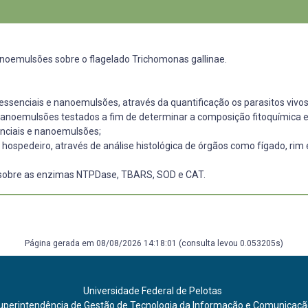
e nanoemulsões sobre o flagelado Trichomonas gallinae.
essenciais e nanoemulsões, através da quantificação os parasitos vivos e
 e nanoemulsões testados a fim de determinar a composição fitoquímica
senciais e nanoemulsões;
o hospedeiro, através de análise histológica de órgãos como fígado, r
s, sobre as enzimas NTPDase, TBARS, SOD e CAT.
Página gerada em 08/08/2026 14:18:01 (consulta levou 0.053205s)
Universidade Federal de Pelotas
uperintendência de Gestão de Tecnologia da Informação e Comunicaç