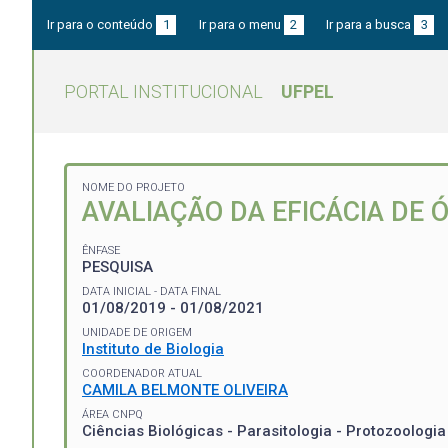
Ir para o conteúdo
1
Ir para o menu
2
Ir para a busca
3
PORTAL INSTITUCIONAL
UFPEL
NOME DO PROJETO
AVALIAÇÃO DA EFICÁCIA DE 
ÊNFASE
PESQUISA
DATA INICIAL - DATA FINAL
01/08/2019 - 01/08/2021
UNIDADE DE ORIGEM
Instituto de Biologia
COORDENADOR ATUAL
CAMILA BELMONTE OLIVEIRA
ÁREA CNPQ
Ciências Biológicas - Parasitologia - Protozoologia