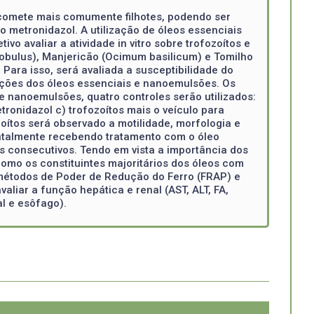
 acomete mais comumente filhotes, podendo ser
 metronidazol. A utilização de óleos essenciais
vo avaliar a atividade in vitro sobre trofozoítos e
globulus), Manjericão (Ocimum basilicum) e Tomilho
Para isso, será avaliada a susceptibilidade do
rações dos óleos essenciais e nanoemulsões. Os
 nanoemulsões, quatro controles serão utilizados:
tronidazol c) trofozoítos mais o veículo para
oítos será observado a motilidade, morfologia e
entalmente recebendo tratamento com o óleo
s consecutivos. Tendo em vista a importância dos
como os constituintes majoritários dos óleos com
s métodos de Poder de Redução do Ferro (FRAP) e
aliar a função hepática e renal (AST, ALT, FA,
al e esôfago).