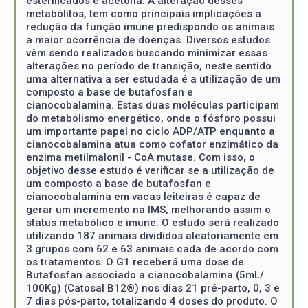
esterificados e acetona. A alteração desses
metabólitos, tem como principais implicações a
redução da função imune predispondo os animais
a maior ocorrência de doenças. Diversos estudos
vêm sendo realizados buscando minimizar essas
alterações no período de transição, neste sentido
uma alternativa a ser estudada é a utilização de um
composto a base de butafosfan e
cianocobalamina. Estas duas moléculas participam
do metabolismo energético, onde o fósforo possui
um importante papel no ciclo ADP/ATP enquanto a
cianocobalamina atua como cofator enzimático da
enzima metilmalonil - CoA mutase. Com isso, o
objetivo desse estudo é verificar se a utilização de
um composto a base de butafosfan e
cianocobalamina em vacas leiteiras é capaz de
gerar um incremento na IMS, melhorando assim o
status metabólico e imune. O estudo será realizado
utilizando 187 animais divididos aleatoriamente em
3 grupos com 62 e 63 animais cada de acordo com
os tratamentos. O G1 receberá uma dose de
Butafosfan associado a cianocobalamina (5mL/
100Kg) (Catosal B12®) nos dias 21 pré-parto, 0, 3 e
7 dias pós-parto, totalizando 4 doses do produto. O