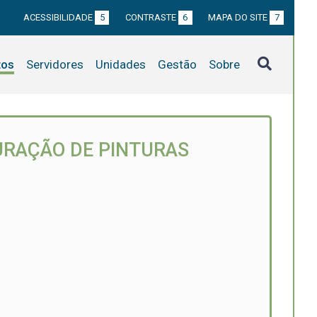
ACESSIBILIDADE
5
CONTRASTE
6
MAPA DO SITE
7
tos
Servidores
Unidades
Gestão
Sobre
URAÇÃO DE PINTURAS