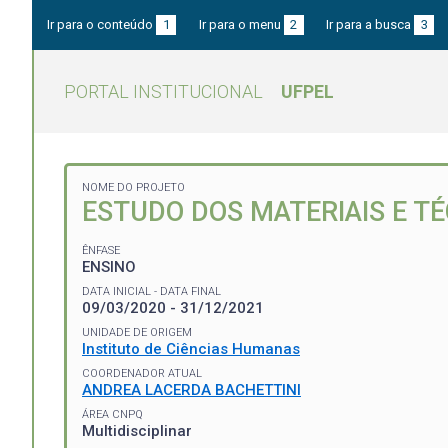
Ir para o conteúdo
1
Ir para o menu
2
Ir para a busca
3
PORTAL INSTITUCIONAL
UFPEL
NOME DO PROJETO
ESTUDO DOS MATERIAIS E T
ÊNFASE
ENSINO
DATA INICIAL - DATA FINAL
09/03/2020 - 31/12/2021
UNIDADE DE ORIGEM
Instituto de Ciências Humanas
COORDENADOR ATUAL
ANDREA LACERDA BACHETTINI
ÁREA CNPQ
Multidisciplinar