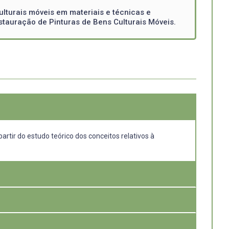
lturais móveis em materiais e técnicas e
stauração de Pinturas de Bens Culturais Móveis.
artir do estudo teórico dos conceitos relativos à
ão de pintura,: a contar: Conservação e Restauração de
 e carga horária limitada, torna-se necessária a criação
abalho prático. Além disso prevê ampliar o número de obras