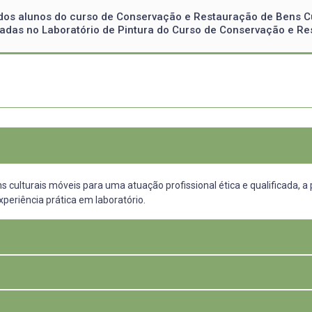
 dos alunos do curso de Conservação e Restauração de Bens Cu
izadas no Laboratório de Pintura do Curso de Conservação e Re
culturais móveis para uma atuação profissional ética e qualificada, a p
periência prática em laboratório.
móveis oferece atualmente duas disciplinas de conservação e restauraç
onteúdos teóricos e práticos que devem ser abordados nestas disciplinas
dos em sala de aula, visando a qualificação profissional através do tr