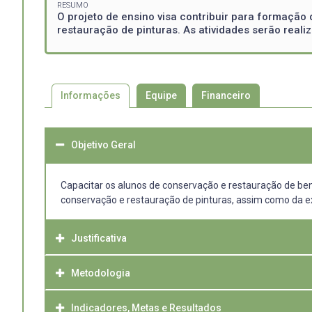
RESUMO
O projeto de ensino visa contribuir para formação
restauração de pinturas. As atividades serão real
Informações
Equipe
Financeiro
Objetivo Geral
Capacitar os alunos de conservação e restauração de bens 
conservação e restauração de pinturas, assim como da ex
Justificativa
Metodologia
O curso de conservação e restauração de bens culturais 
Pintura i e II. Levando em consideração a amplitude dos c
de um projeto de ensino que reforce os conceitos trabalha
Indicadores, Metas e Resultados