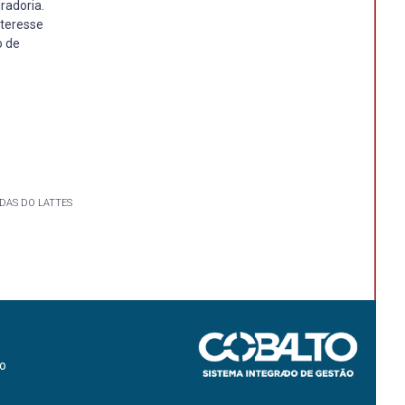
radoria.
nteresse
o de
DAS DO LATTES
ão