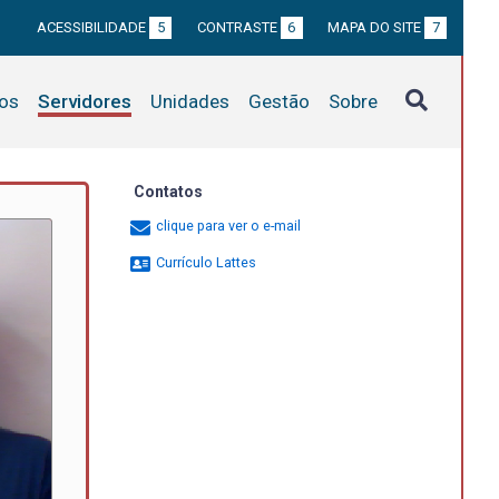
ACESSIBILIDADE
5
CONTRASTE
6
MAPA DO SITE
7
tos
Servidores
Unidades
Gestão
Sobre
Contatos
clique para ver o e-mail
Currículo Lattes