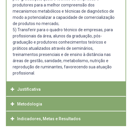
produtores para a melhor compreensão dos
mecanismos metabólicos e técnicas de diagnóstico de
modo a potencializar a capacidade de comercialização
de produtos no mercado;
5) Transferir para o quadro técnico de empresas, para
profissionais da área, alunos da graduação, pós-
graduação e produtores conhecimentos teóricos e
práticos atualizados através de seminários,
treinamentos presenciais e de ensino à distância nas
áreas de gestão, sanidade, metabolismo, nutrição e
reprodução de ruminantes, favorecendo sua atuação
profissional.
Justificativa
Metodologia
O Núcleo de Pesquisa, Ensino e Extensão em Pecuária
(NUPEEC: www.ufpel.edu.br/nupeec) desenvolve
atividades de pesquisa, ensino e extensão em pecuária,
Indicadores, Metas e Resultados
O sistema NUPEEC-PID baseia-se essencialmente no
permitindo à equipe de trabalho a aprendizagem, que
organograma abaixo:
posteriormente é repassada, sob forma de conhecimento