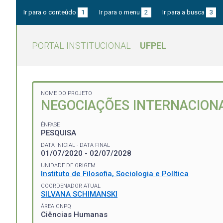
Ir para o conteúdo
1
Ir para o menu
2
Ir para a busca
3
PORTAL INSTITUCIONAL
UFPEL
NOME DO PROJETO
NEGOCIAÇÕES INTERNACIONA
ÊNFASE
PESQUISA
DATA INICIAL - DATA FINAL
01/07/2020 - 02/07/2028
UNIDADE DE ORIGEM
Instituto de Filosofia, Sociologia e Política
COORDENADOR ATUAL
SILVANA SCHIMANSKI
ÁREA CNPQ
Ciências Humanas