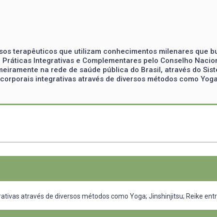
rsos terapêuticos que utilizam conhecimentos milenares que b
 de Práticas Integrativas e Complementares pelo Conselho Naci
tumeiramente na rede de saúde pública do Brasil, através do S
s corporais integrativas através de diversos métodos como Yoga
egrativas através de diversos métodos como Yoga; Jinshinjitsu; Reike en