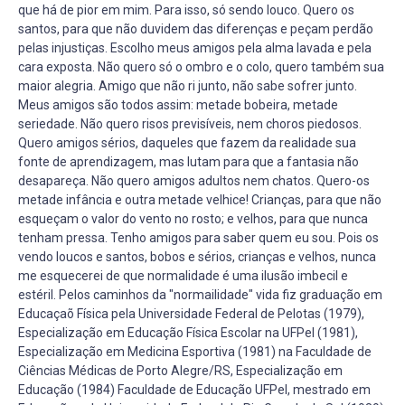
que há de pior em mim. Para isso, só sendo louco. Quero os
santos, para que não duvidem das diferenças e peçam perdão
pelas injustiças. Escolho meus amigos pela alma lavada e pela
cara exposta. Não quero só o ombro e o colo, quero também sua
maior alegria. Amigo que não ri junto, não sabe sofrer junto.
Meus amigos são todos assim: metade bobeira, metade
seriedade. Não quero risos previsíveis, nem choros piedosos.
Quero amigos sérios, daqueles que fazem da realidade sua
fonte de aprendizagem, mas lutam para que a fantasia não
desapareça. Não quero amigos adultos nem chatos. Quero-os
metade infância e outra metade velhice! Crianças, para que não
esqueçam o valor do vento no rosto; e velhos, para que nunca
tenham pressa. Tenho amigos para saber quem eu sou. Pois os
vendo loucos e santos, bobos e sérios, crianças e velhos, nunca
me esquecerei de que normalidade é uma ilusão imbecil e
estéril. Pelos caminhos da "normailidade" vida fiz graduação em
Educaçaõ Física pela Universidade Federal de Pelotas (1979),
Especialização em Educação Física Escolar na UFPel (1981),
Especialização em Medicina Esportiva (1981) na Faculdade de
Ciências Médicas de Porto Alegre/RS, Especialização em
Educação (1984) Faculdade de Educação UFPel, mestrado em