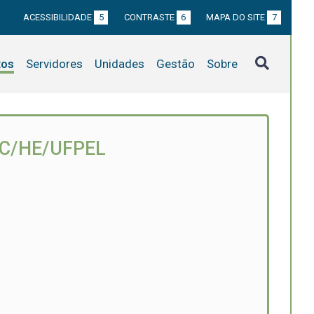
ACESSIBILIDADE
5
CONTRASTE
6
MAPA DO SITE
7
tos
Servidores
Unidades
Gestão
Sobre
EC/HE/UFPEL