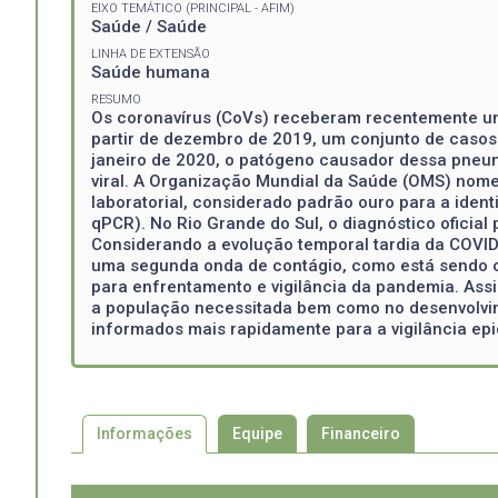
EIXO TEMÁTICO (PRINCIPAL - AFIM)
Saúde / Saúde
LINHA DE EXTENSÃO
Saúde humana
RESUMO
Os coronavírus (CoVs) receberam recentemente um
partir de dezembro de 2019, um conjunto de casos 
janeiro de 2020, o patógeno causador dessa pneumo
viral. A Organização Mundial da Saúde (OMS) nome
laboratorial, considerado padrão ouro para a iden
qPCR). No Rio Grande do Sul, o diagnóstico oficial
Considerando a evolução temporal tardia da COVID
uma segunda onda de contágio, como está sendo o
para enfrentamento e vigilância da pandemia. Assi
a população necessitada bem como no desenvolvime
informados mais rapidamente para a vigilância ep
Informações
Equipe
Financeiro