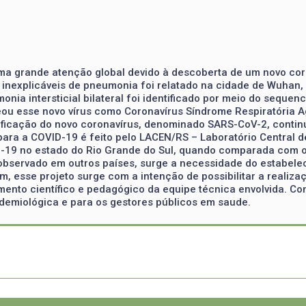
a grande atenção global devido à descoberta de um novo cor
inexplicáveis de pneumonia foi relatado na cidade de Wuhan, a
nia intersticial bilateral foi identificado por meio do sequ
ou esse novo vírus como Coronavírus Síndrome Respiratória A
tificação do novo coronavírus, denominado SARS-CoV-2, contin
 para a COVID-19 é feito pelo LACEN/RS – Laboratório Central 
-19 no estado do Rio Grande do Sul, quando comparada com ou
bservado em outros países, surge a necessidade do estabel
m, esse projeto surge com a intenção de possibilitar a reali
nto científico e pedagógico da equipe técnica envolvida. Com
idemiológica e para os gestores públicos em saude.