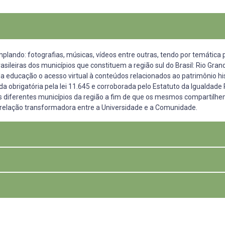
ando: fotografias, músicas, vídeos entre outras, tendo por temática p
sileiras dos municípios que constituem a região sul do Brasil: Rio Gran
da educação o acesso virtual à conteúdos relacionados ao patrimônio hist
ada obrigatória pela lei 11.645 e corroborada pelo Estatuto da Igualdade 
 os diferentes municípios da região a fim de que os mesmos compartilh
a relação transformadora entre a Universidade e a Comunidade.
isibilizados no cotidiano, quer nas cidades, quer no espaço midiático. 
ntes e devidamente valorizadas as contribuições da etnia negra da regi
 Pesquisa de mesmo nome) e colaborativo. Os membros do grupo de pesq
Brasil” encontraremos: Casa de Cultura Mário Quintana, em Porto Aleg
nte das coleções permanentes e temporárias do Museu.
 Contemporânea do Paraná – MAC, em Curitiba, O Mundo Ovo de Eli Hei
composição: um(a) designer digital, museólogo, historiadores, fotógraf
os o diálogo que se pretende efetivar entre os membros das diferentes
ro-brasileira. Embora tenhamos um percentual de
os de formação para o enriquecimento da plataforma a ser criada.
urso de Ciência da Computação, Design Gráfico, Design Digital, Históri