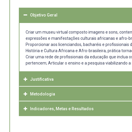
Objetivo Geral
Criar um museu virtual composto imagens e sons, contempl
expressões e manifestações culturais africanas e afro-bra
Proporcionar aos licenciandos, bacharéis e profissionais 
História e Cultura Africana e Afro-brasileira, prática torn
Criar uma rede de profissionais da educação que inclua
pertencem; Articular o ensino e a pesquisa viabilizando 
Justificativa
Metodologia
Esse projeto tem a finalidade de divulgar patrimônios inv
para constituição de um museu virtual, onde estarão prese
porém não contemplada nos diversos museus da região.
Indicadores, Metas e Resultados
O método de trabalho será exploratório (via Projeto de
Se pesquisarmos pelos termos: ”museus da região sul do 
que virão a fazer parte do acervo digital e posteriorme
Museu Oscar Niemeyer – MON, em Curitiba, Museu de Arte
A equipe, liderada por uma arquiteta mas que tem na sua 
- Intercâmbio cultural entre os moradores da região vist
seja, nenhum deles focado na contribuição africana e af
rede pública de ensino, fará uso da diversidade em term
- Contribuição para formação complementar de alunos do C