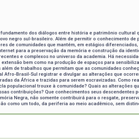
rofundamento dos diálogos entre história e patrimônio cultura
ovo negro sul-brasileiro. Além de permitir o conhecimento de 
azeres de comunidades que mantém, em estágios diferenciados
a internet para a preservação da memória e construção da ide
e recentes e complexos no universo da academia. Há necessid
 e extensão bem como na produção de espaços para sensibiliz
es além de trabalhos que permitam que as comunidades conheç
al Afro-Brasil-Sul registrar e divulgar as alterações que ocorr
radas da África e trazidas para serem escravizadas. Como re
cla populacional trouxe à comunidade? Quais as alterações q
essas contribuições? Que conhecimentos seus descendentes p
ória Negra, não somente contribuirá para o resgate, preser
ação como um todo, da periferia ao meio acadêmico, sem disti