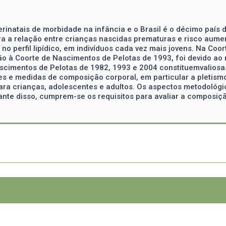
perinatais de morbidade na infância e o Brasil é o décimo pa
ura a relação entre crianças nascidas prematuras e risco aum
es no perfil lipídico, em indivíduos cada vez mais jovens. Na C
o à Coorte de Nascimentos de Pelotas de 1993, foi devido ao
cimentos de Pelotas de 1982, 1993 e 2004 constituemvaliosas
s e medidas de composição corporal, em particular a pletismo
ra crianças, adolescentes e adultos. Os aspectos metodológic
ante disso, cumprem-se os requisitos para avaliar a composiçã