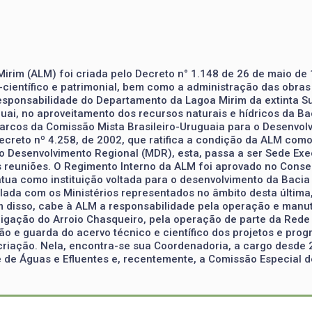
irim (ALM) foi criada pelo Decreto n° 1.148 de 26 de maio de
-científico e patrimonial, bem como a administração das obras
responsabilidade do Departamento da Lagoa Mirim da extinta S
ai, no aproveitamento dos recursos naturais e hídricos da Ba
marcos da Comissão Mista Brasileiro-Uruguaia para o Desenvol
creto nº 4.258, de 2002, que ratifica a condição da ALM como i
 Desenvolvimento Regional (MDR), esta, passa a ser Sede Execu
 reuniões. O Regimento Interno da ALM foi aprovado no Cons
tua como instituição voltada para o desenvolvimento da Bacia
lada com os Ministérios representados no âmbito desta última
ém disso, cabe à ALM a responsabilidade pela operação e man
Irrigação do Arroio Chasqueiro, pela operação de parte da Re
o e guarda do acervo técnico e científico dos projetos e pro
criação. Nela, encontra-se sua Coordenadoria, a cargo desde 2
e de Águas e Efluentes e, recentemente, a Comissão Especial d