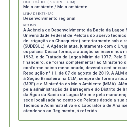
EIXO TEMÁTICO (PRINCIPAL - AFIM)
Meio ambiente / Meio ambiente
LINHA DE EXTENSÃO
Desenvolvimento regional
RESUMO
A Agência de Desenvolvimento da Bacia da Lagoa M
Universidade Federal de Pelotas do acervo técnico
de Irrigação do Chasqueiro) anteriormente sob a 
(SUDESUL). A Agência atua, juntamente com o Urugu
os países. Dessa forma, a atuação se insere nos 
1963, e do Tratado da Lagoa Mirim de 1977. Pelo De
financeiro, de forma complementar ao Ministério do
conforme acima mencionado, devendo sediar suas
Resolução n° 11, de 07 de agosto de 2019. A ALM a
à Seção Brasileira na CLM, sempre de forma articu
(MRE) e o Ministério do Meio Ambiente (MMA). Al
pela administração da Barragem e do Distrito de 
da Água da Bacia da Lagoa Mirim e pela manutençã
sede localizada no centro de Pelotas desde a sua 
Técnico e Administrativo e o Laboratório de Anális
atendendo ao Regimento já referido.