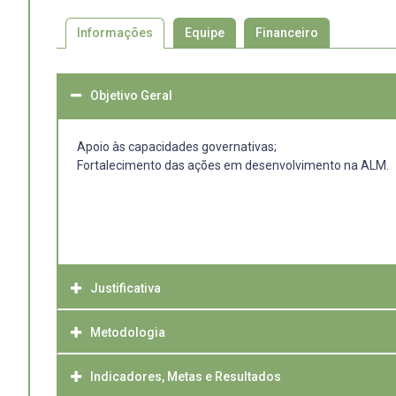
Informações
Equipe
Financeiro
Objetivo Geral
Apoio às capacidades governativas;
Fortalecimento das ações em desenvolvimento na ALM.
Justificativa
Metodologia
Apoio às capacidades governativas
A ALM como estrutura pública de apoio ao desenvolvime
Indicadores, Metas e Resultados
Meta 1 - Fortalecimento Institucional da Agência da Lagoa
locais, regionais e transfronteiriças, seja no desenvolvi