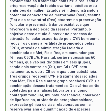
previamente ao tratamento com CYP é realizada a
criopreservação do tecido ovariano, oócitos e/ou
embriões da mulher. Estudos vêm demonstrando a
potencial capacidade da metformina (Met), fisetina
(Fis) e do resveratrol (Res) atuarem na preservação
folicular e prevenção à danos oxidativos que
favorecem a depleção da reserva. Portanto, o
objetivo deste estudo é intervir no processo de
ativação folicular exacerbado pela CYP, bem como
reduzir os danos a fertilidade promovidos pelas
ERO’s, através da administração isolada e
combinada de Met, Fis e Res, em camundongos
fêmeas C57BL/6. Para tal, serão necessárias 60
fêmeas, que vão ser divididas em seis grupos,
sendo dois controles (Ctl), um Ctl+ CYP sem
tratamento, e, outro Clt sem qualquer substância.
Três grupos recebem CYP e tratamentos isolados
com Met, Fis e Res e outro grupo receberá CYP + a
combinação desses tratamentos. Os ovários serão
coletados para análises laboratoriais, como:
contagem folicular, imunofluorescência, coloração
de lipofuscina, atividade da betagalactosidase,
expressão gênica de vias relacionadas com a
reserva ovariana e quantificação de espécies