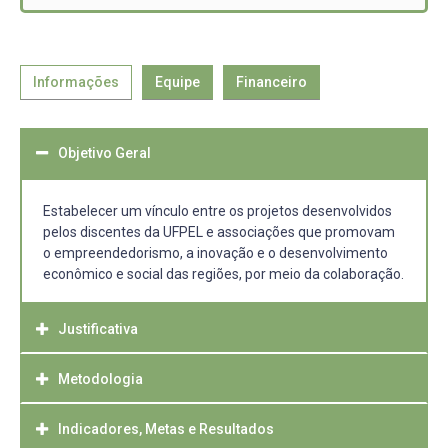
Informações
Equipe
Financeiro
Objetivo Geral
Estabelecer um vínculo entre os projetos desenvolvidos
pelos discentes da UFPEL e associações que promovam
o empreendedorismo, a inovação e o desenvolvimento
econômico e social das regiões, por meio da colaboração.
Justificativa
Metodologia
Nas disciplinas de gerenciamento de projetos e
empreendedorismo e inovação os discentes
desenvolvem projetos e estudos para novos negócios.
Indicadores, Metas e Resultados
O projeto será executado na forma de reuniões,