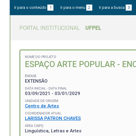
Ir para o conteúdo
1
Ir para o menu
2
Ir para a busca
3
PORTAL INSTITUCIONAL
UFPEL
NOME DO PROJETO
ESPAÇO ARTE POPULAR - EN
ÊNFASE
EXTENSÃO
DATA INICIAL - DATA FINAL
03/09/2021 - 03/01/2029
UNIDADE DE ORIGEM
Centro de Artes
COORDENADOR ATUAL
LARISSA PATRON CHAVES
ÁREA CNPQ
Linguística, Letras e Artes