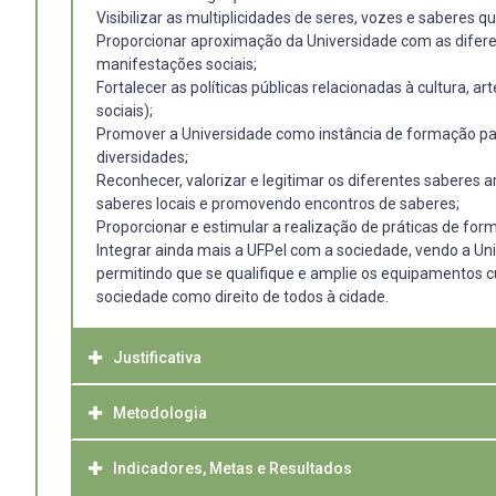
Visibilizar as multiplicidades de seres, vozes e saberes 
Proporcionar aproximação da Universidade com as difer
manifestações sociais;
Fortalecer as políticas públicas relacionadas à cultura, a
sociais);
Promover a Universidade como instância de formação para
diversidades;
Reconhecer, valorizar e legitimar os diferentes saberes 
saberes locais e promovendo encontros de saberes;
Proporcionar e estimular a realização de práticas de f
Integrar ainda mais a UFPel com a sociedade, vendo a Uni
permitindo que se qualifique e amplie os equipamentos 
sociedade como direito de todos à cidade.
Justificativa
Metodologia
O investimento infraestrutural nestes espaços, associado
Por primeiro, a região do bairro Porto é espaço geográfi
vem gradualmente se qualificando e tem colaborado para 
Indicadores, Metas e Resultados
ETAPA 1 - Ano de 2021
da UFPel pelos prédios da região provoca maior circulaçã