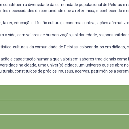
que constituem a diversidade da comunidade populacional de Pelotas e r
entes necessidades da comunidade que a referencia, reconhecendo e 
rte, lazer, educação, difusão cultural, economia criativa, ações afirmati
 a vida, com valores de humanização, solidariedade, responsabilidade 
artístico-culturais da comunidade de Pelotas, colocando-os em diálogo, 
ormação e capacitação humana que valorizem saberes tradicionais como 
versidade na cidade, uma univer(s)-cidade, um universo que se abre no 
culturais, constituídos de prédios, museus, acervos, patrimônios a se
 à proposta conceitualmente configurada à luz dos objetivos acima cita
co da cidade ocupado pela UFPel há, pelo menos, 10 anos, tempo em que 
a revitalização do bairro em termos de retomada de sua função reside
o e permanências de pessoas por lá. Ainda neste aspecto de preservação