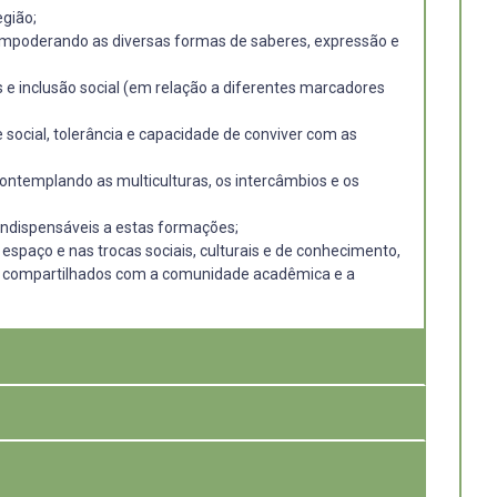
egião;
empoderando as diversas formas de saberes, expressão e
vas e inclusão social (em relação a diferentes marcadores
social, tolerância e capacidade de conviver com as
contemplando as multiculturas, os intercâmbios e os
indispensáveis a estas formações;
espaço e nas trocas sociais, culturais e de conhecimento,
rem compartilhados com a comunidade acadêmica e a
dos são justificados por diferentes argumentos.
a inserção da instituição no espaço urbano deste local
ncial, comercial e de lazer, uma vez que o espalhamento
 e valorização do patrimônio material do bairro, a