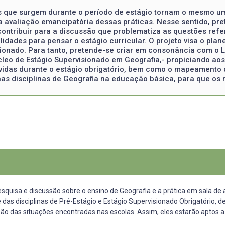
s que surgem durante o período de estágio tornam o mesmo u
a avaliação emancipatória dessas práticas. Nesse sentido, pre
contribuir para a discussão que problematiza as questões refe
lidades para pensar o estágio curricular. O projeto visa o pla
ionado. Para tanto, pretende-se criar em consonância com o
leo de Estágio Supervisionado em Geografia,- propiciando aos
vidas durante o estágio obrigatório, bem como o mapeamento d
as disciplinas de Geografia na educação básica, para que os 
esquisa e discussão sobre o ensino de Geografia e a prática em sala de a
 das disciplinas de Pré-Estágio e Estágio Supervisionado Obrigatório,
são das situações encontradas nas escolas. Assim, eles estarão aptos 