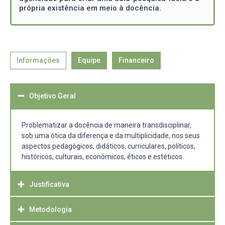
própria existência em meio à docência.
Informações
Equipe
Financeiro
Objetivo Geral
Problematizar a docência de maneira transdisciplinar,
sob uma ótica da diferença e da multiplicidade, nos seus
aspectos pedagógicos, didáticos, curriculares, políticos,
históricos, culturais, econômicos, éticos e estéticos.
Justificativa
Metodologia
Justifica-se a importância do projeto a ser desenvolvido
como uma possibilidade de oferta de espaço, tempo e